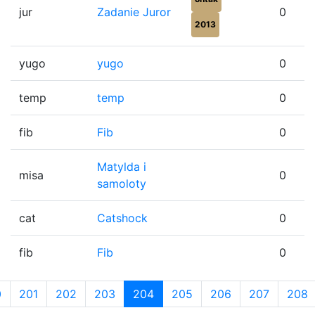
jur
Zadanie Juror
0
2013
yugo
yugo
0
temp
temp
0
fib
Fib
0
Matylda i
misa
0
samoloty
cat
Catshock
0
fib
Fib
0
0
201
202
203
204
205
206
207
208