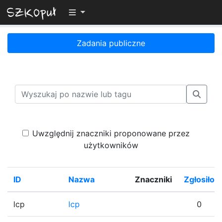
Przełącz widoczność menu
Zadania publiczne
Uwzględnij znaczniki proponowane przez
użytkowników
ID
Nazwa
Znaczniki
Zgłosiło
lcp
lcp
0