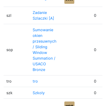
Zadanie
szl
0
Szlaczki [A]
Sumowanie
okien
przesuwnych
/ Sliding
sop
0
Window
Summation /
USACO
Bronze
tro
tro
0
szk
Szkoly
0
ontak