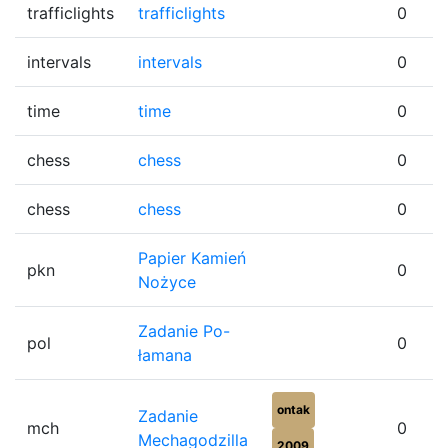
trafficlights
trafficlights
0
intervals
intervals
0
time
time
0
chess
chess
0
chess
chess
0
Papier Kamień
pkn
0
Nożyce
Zadanie Po-
pol
0
łamana
ontak
Zadanie
mch
0
Mechagodzilla
2009