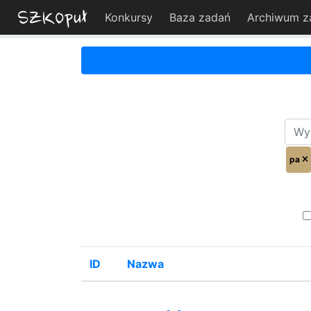
Konkursy
Baza zadań
Archiwum z
pa
ID
Nazwa