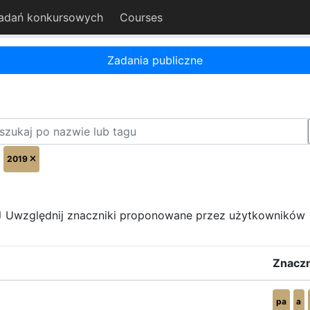
adań konkursowych
Courses
Zadania publiczne
2019
Uwzględnij znaczniki proponowane przez użytkowników
Znaczn
pa
a