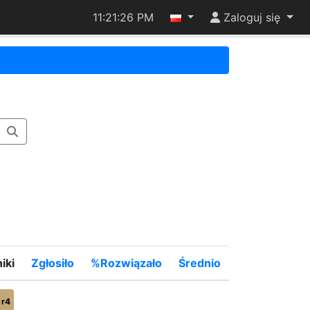
11:21:26 PM
Zaloguj się
iki
Zgłosiło
%Rozwiązało
Średnio
r4