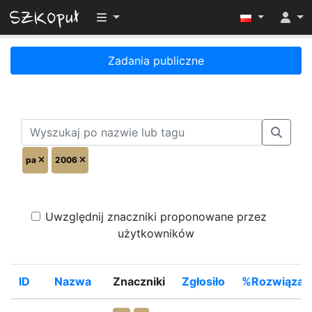
Przełącz widoczność menu
Zadania publiczne
pa
2006
Uwzględnij znaczniki proponowane przez
użytkowników
ID
Nazwa
Znaczniki
Zgłosiło
%Rozwiązał