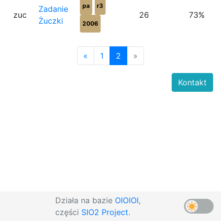
pa
r3
Zadanie
zuc
26
73%
Żuczki
2006
«
1
2
»
Kontakt
Działa na bazie
OIOIOI
,
części
SIO2 Project
.