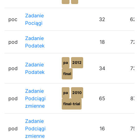
Zadanie
poc
32
62
Pociągi
Zadanie
pod
18
72
Podatek
pa
2012
Zadanie
pod
34
73
Podatek
final
Zadanie
pa
2010
pod
Podciągi
65
87
final-trial
zmienne
Zadanie
pod
Podciągi
16
75
zmienne