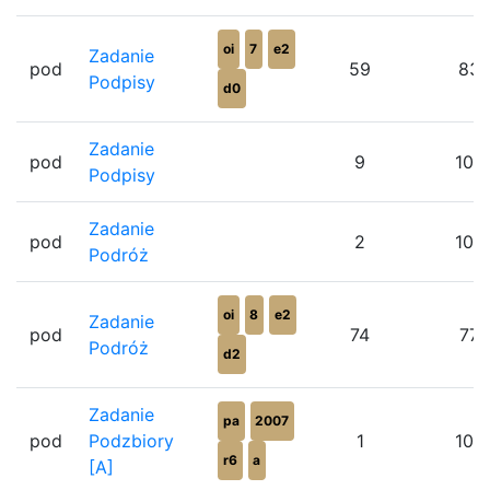
oi
7
e2
Zadanie
pod
59
83
Podpisy
d0
Zadanie
pod
9
100
Podpisy
Zadanie
pod
2
100
Podróż
oi
8
e2
Zadanie
pod
74
77
Podróż
d2
Zadanie
pa
2007
pod
Podzbiory
1
100
r6
a
[A]