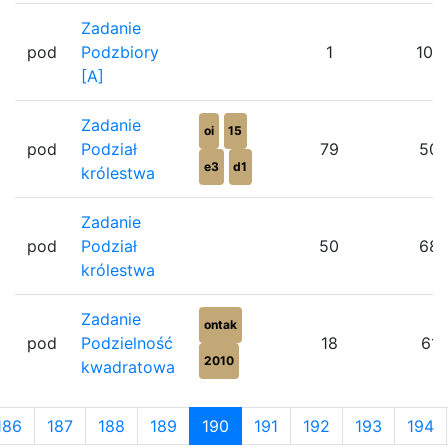
Zadanie
pod
Podzbiory
1
100
[A]
Zadanie
oi
15
pod
Podział
79
50
e3
d1
królestwa
Zadanie
pod
Podział
50
68
królestwa
Zadanie
ontak
pod
Podzielność
18
61
2010
kwadratowa
186
187
188
189
190
191
192
193
194