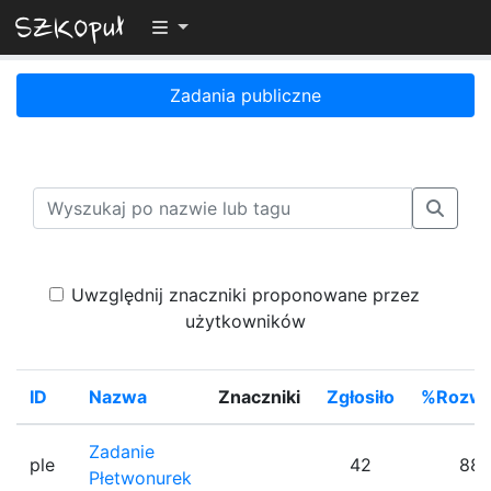
Przełącz widoczność menu
Zadania publiczne
Uwzględnij znaczniki proponowane przez
użytkowników
ID
Nazwa
Znaczniki
Zgłosiło
%Rozwi
Zadanie
ple
42
88
Płetwonurek