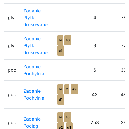
Zadanie
ply
Płytki
4
75
drukowane
Zadanie
oi
10
ply
Płytki
9
77
e1
drukowane
Zadanie
poc
6
33
Pochylnia
oi
2
e3
Zadanie
poc
43
48
Pochylnia
d1
oi
15
Zadanie
poc
253
39
Pociągi
e2
d1