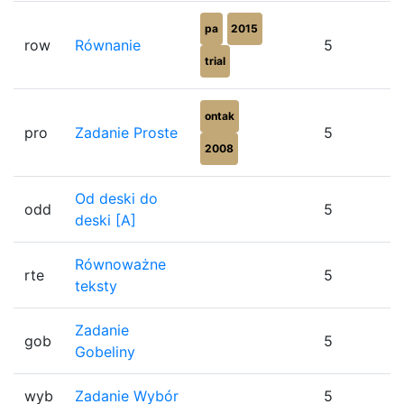
pa
2015
row
Równanie
5
trial
ontak
pro
Zadanie Proste
5
2008
Od deski do
odd
5
deski [A]
Równoważne
rte
5
teksty
Zadanie
gob
5
Gobeliny
wyb
Zadanie Wybór
5