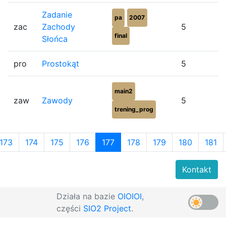
Zadanie
pa
2007
zac
Zachody
5
final
Słońca
pro
Prostokąt
5
main2
zaw
Zawody
5
trening_prog
173
174
175
176
177
178
179
180
181
Kontakt
Działa na bazie
OIOIOI
,
części
SIO2 Project
.