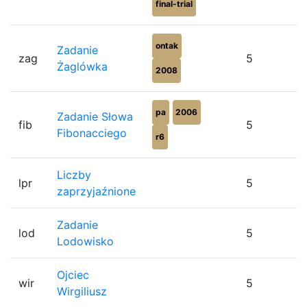
final-trial
ontak
Zadanie
zag
5
Żaglówka
2008
pa
2006
Zadanie Słowa
fib
5
Fibonacciego
r6
Liczby
lpr
5
zaprzyjaźnione
Zadanie
lod
5
Lodowisko
Ojciec
wir
5
Wirgiliusz