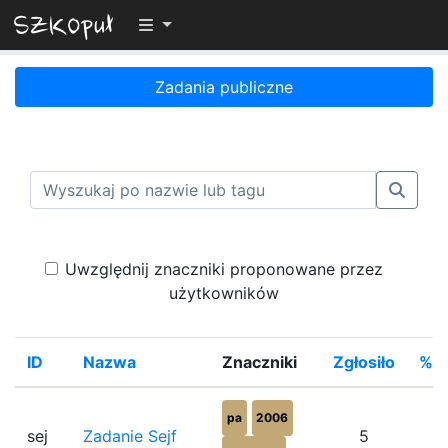
Przełącz widoczność menu
Zadania publiczne
Uwzględnij znaczniki proponowane przez
użytkowników
ID
Nazwa
Znaczniki
Zgłosiło
%Ro
pa
2006
sej
Zadanie Sejf
5