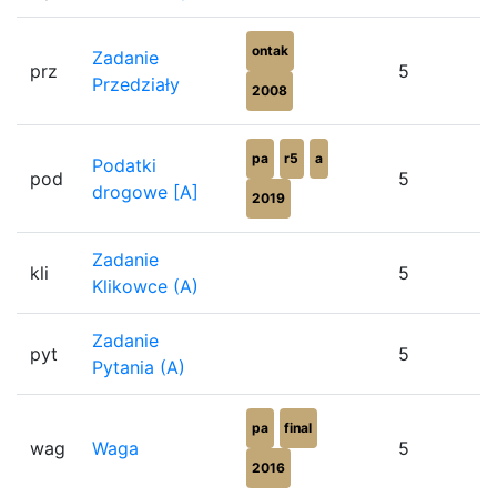
ontak
Zadanie
prz
5
Przedziały
2008
pa
r5
a
Podatki
pod
5
drogowe [A]
2019
Zadanie
kli
5
Klikowce (A)
Zadanie
pyt
5
Pytania (A)
pa
final
wag
Waga
5
2016