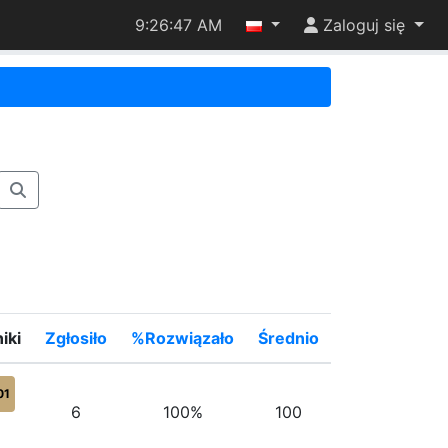
9:26:47 AM
Zaloguj się
iki
Zgłosiło
%Rozwiązało
Średnio
01
6
100%
100