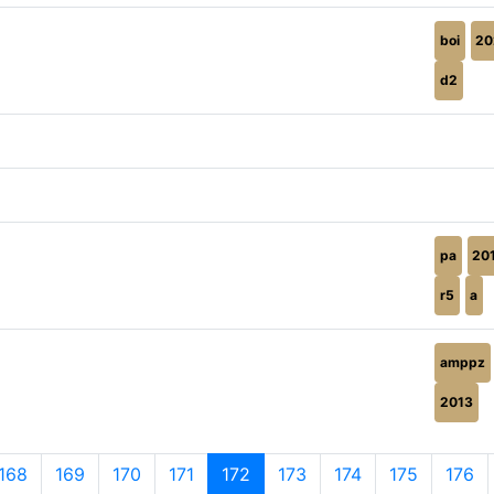
boi
20
d2
pa
20
r5
a
amppz
2013
168
169
170
171
172
173
174
175
176