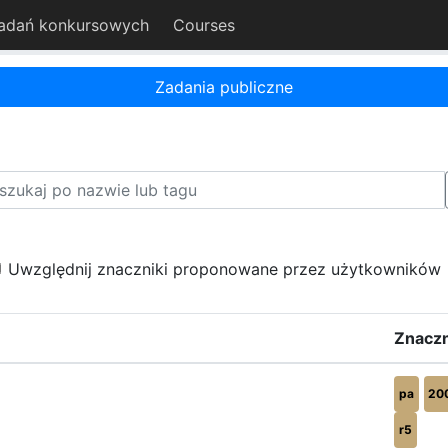
adań konkursowych
Courses
Zadania publiczne
Uwzględnij znaczniki proponowane przez użytkowników
Znaczn
pa
20
r5