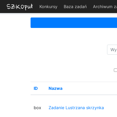
Konkursy
Baza zadań
Archiwum z
ID
Nazwa
box
Zadanie Lustrzana skrzynka