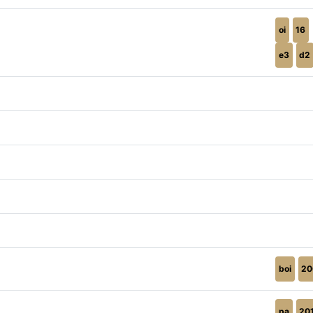
oi
16
e3
d2
boi
20
pa
20