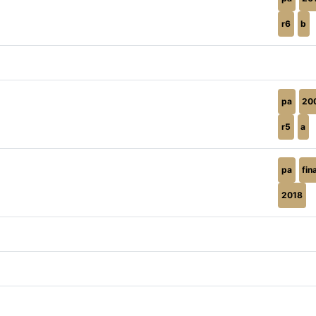
r6
b
pa
20
r5
a
pa
fin
2018