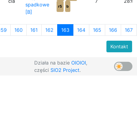
cia
7
28%
spadkowe
r5
b
[B]
159
160
161
162
163
164
165
166
167
Kontakt
Działa na bazie
OIOIOI
,
części
SIO2 Project
.