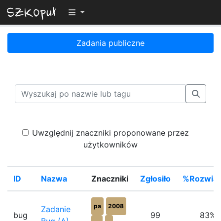
Przełącz widoczność menu
Zadania publiczne
Uwzględnij znaczniki proponowane przez
użytkowników
ID
Nazwa
Znaczniki
Zgłosiło
%Rozwiąz
pa
2008
Zadanie
bug
99
83%