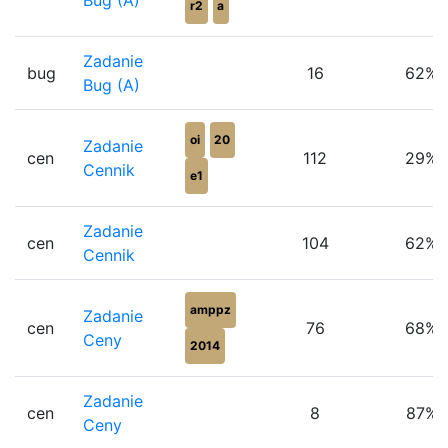
Bug (A)
r2
a
Zadanie
bug
16
62%
Bug (A)
oi
20
Zadanie
cen
112
29%
Cennik
e1
Zadanie
cen
104
62%
Cennik
amppz
Zadanie
cen
76
68%
Ceny
2014
Zadanie
cen
8
87%
Ceny