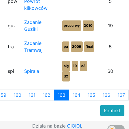
pow
Powrót
5
klikowców
Zadanie
guz
19
proserwy
2010
Guziki
Zadanie
tra
5
pa
2009
final
Tramwaj
oig
19
e3
spi
Spirala
60
d2
159
160
161
162
163
164
165
166
167
Kontakt
Działa na bazie
OIOIOI
,