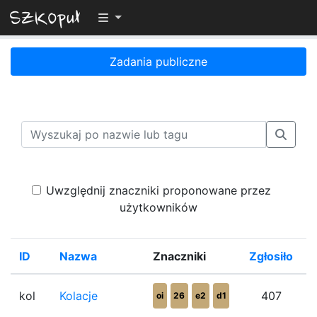
Przełącz widoczność menu
Zadania publiczne
Uwzględnij znaczniki proponowane przez
użytkowników
ID
Nazwa
Znaczniki
Zgłosiło
%
kol
Kolacje
407
oi
26
e2
d1