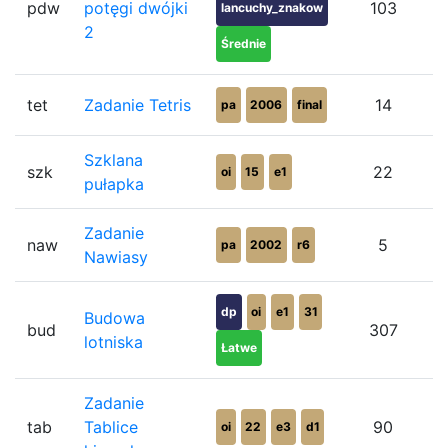
pdw
potęgi dwójki
103
lancuchy_znakow
2
Średnie
tet
Zadanie Tetris
14
pa
2006
final
Szklana
szk
22
oi
15
e1
pułapka
Zadanie
naw
5
pa
2002
r6
Nawiasy
dp
oi
e1
31
Budowa
bud
307
lotniska
Łatwe
Zadanie
tab
Tablice
90
oi
22
e3
d1