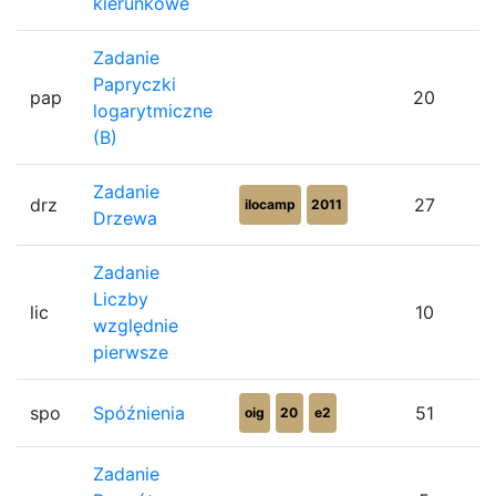
kierunkowe
Zadanie
Papryczki
pap
20
logarytmiczne
(B)
Zadanie
drz
27
ilocamp
2011
Drzewa
Zadanie
Liczby
lic
10
względnie
pierwsze
spo
Spóźnienia
51
oig
20
e2
Zadanie