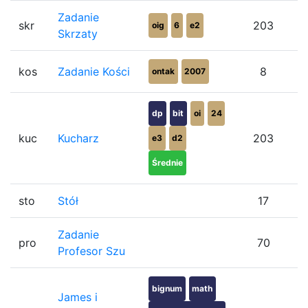
Zadanie
skr
203
oig
6
e2
Skrzaty
kos
Zadanie Kości
8
ontak
2007
dp
bit
oi
24
kuc
Kucharz
203
e3
d2
Średnie
sto
Stół
17
Zadanie
pro
70
Profesor Szu
bignum
math
James i