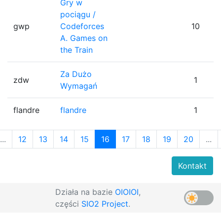
Gry w
pociągu /
gwp
Codeforces
10
A. Games on
the Train
Za Dużo
zdw
1
Wymagań
flandre
flandre
1
...
12
13
14
15
16
17
18
19
20
...
Kontakt
Działa na bazie
OIOIOI
,
części
SIO2 Project
.