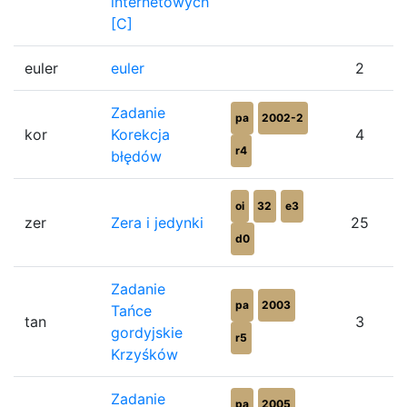
internetowych
[C]
euler
euler
2
Zadanie
pa
2002-2
kor
Korekcja
4
r4
błędów
oi
32
e3
zer
Zera i jedynki
25
d0
Zadanie
pa
2003
Tańce
tan
3
gordyjskie
r5
Krzyśków
Zadanie
pa
2005