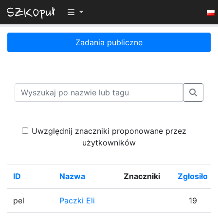
Przełącz widoczność menu
Zadania publiczne
Uwzględnij znaczniki proponowane przez
użytkowników
ID
Nazwa
Znaczniki
Zgłosiło
pel
Paczki Eli
19