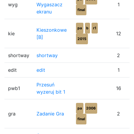
wyg
Wygaszacz
1
final
ekranu
pa
b
r1
Kieszonkowe
kie
12
[B]
2015
shortway
shortway
2
edit
edit
1
Przesuń
pwb1
16
wyzeruj bit 1
pa
2006
gra
Zadanie Gra
2
final