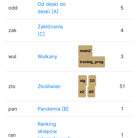
Od deski do
odd
5
deski [A]
Zakłócenia
zak
4
[C]
main2
wul
Wulkany
3
trening_prog
oig
20
zlo
Złośliwiec
51
e2
d0
pan
Pandemia [B]
1
Ranking
sklepów
ran
1