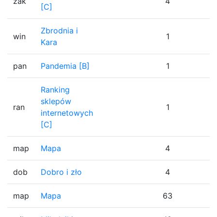
zak
4
1
[C]
Zbrodnia i
win
1
1
Kara
pan
Pandemia [B]
1
1
Ranking
sklepów
ran
1
1
internetowych
[C]
map
Mapa
4
1
dob
Dobro i zło
4
1
map
Mapa
63
1