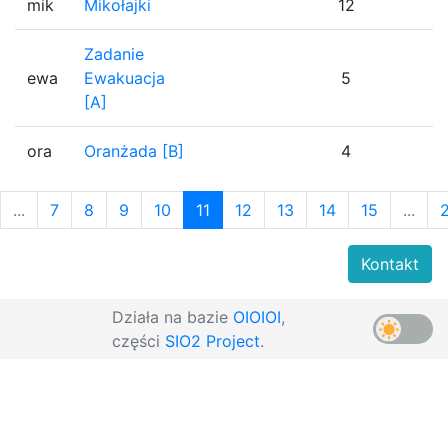
mik
Mikołajki
12
1
Zadanie
ewa
Ewakuacja
5
1
[A]
ora
Oranżada [B]
4
1
...
7
8
9
10
11
12
13
14
15
...
Kontakt
Działa na bazie
OIOIOI
,
części
SIO2 Project
.