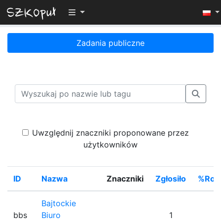
Przełącz widoczność menu
Zadania publiczne
Uwzględnij znaczniki proponowane przez
użytkowników
ID
Nazwa
Znaczniki
Zgłosiło
%Rozw
Bajtockie
bbs
Biuro
1
1