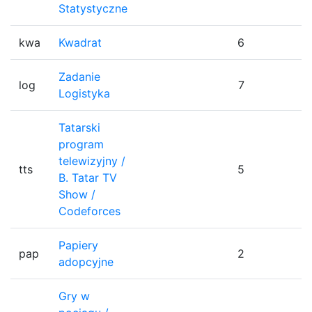
Statystyczne
kwa
Kwadrat
6
1
Zadanie
log
7
1
Logistyka
Tatarski
program
telewizyjny /
tts
5
1
B. Tatar TV
Show /
Codeforces
Papiery
pap
2
1
adopcyjne
Gry w