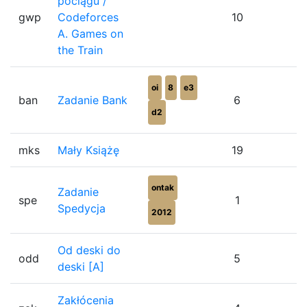
pociągu /
gwp
Codeforces
10
1
A. Games on
the Train
oi
8
e3
ban
Zadanie Bank
6
1
d2
mks
Mały Książę
19
1
ontak
Zadanie
spe
1
1
Spedycja
2012
Od deski do
odd
5
1
deski [A]
Zakłócenia