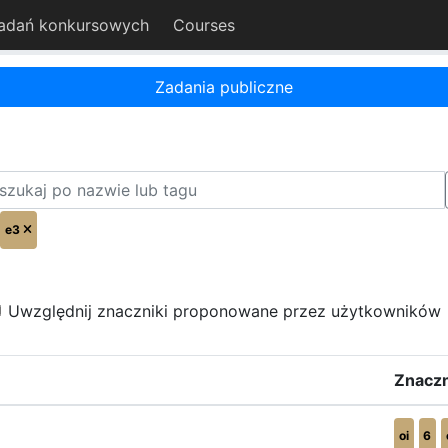
adań konkursowych
Courses
Zadania publiczne
e3
Uwzględnij znaczniki proponowane przez użytkowników
Znaczn
oi
6