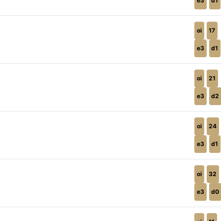
e3
d1
oi
17
e3
d1
oi
21
e3
d2
oi
24
e3
d1
oi
32
e3
d0