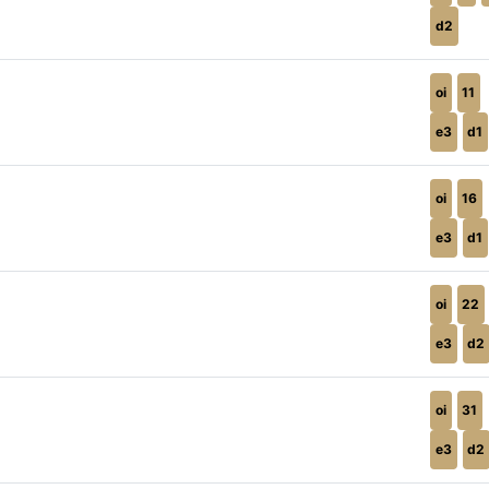
d2
oi
11
e3
d1
oi
16
e3
d1
oi
22
e3
d2
oi
31
e3
d2