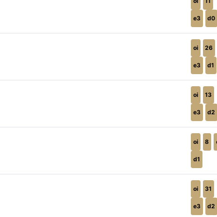
oi
11
e3
d0
oi
26
e3
d1
oi
13
e3
d2
oi
8
d1
oi
31
e3
d2