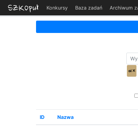
Konkursy
Baza zadań
Archiwum z
oi
ID
Nazwa