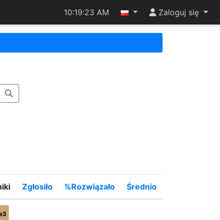
10:19:23 AM
Zaloguj się
iki
Zgłosiło
%Rozwiązało
Średnio
e3