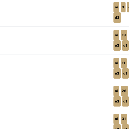
oi
3
d2
oi
19
e3
d1
oi
11
e3
d1
oi
26
e3
d1
oi
31