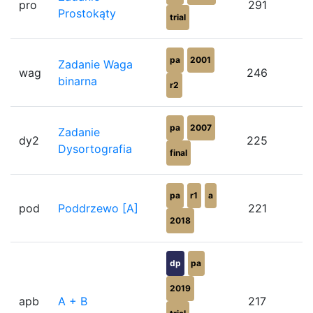
pro
291
Prostokąty
trial
pa
2001
Zadanie Waga
wag
246
binarna
r2
pa
2007
Zadanie
dy2
225
Dysortografia
final
pa
r1
a
pod
Poddrzewo [A]
221
2018
dp
pa
2019
apb
A + B
217