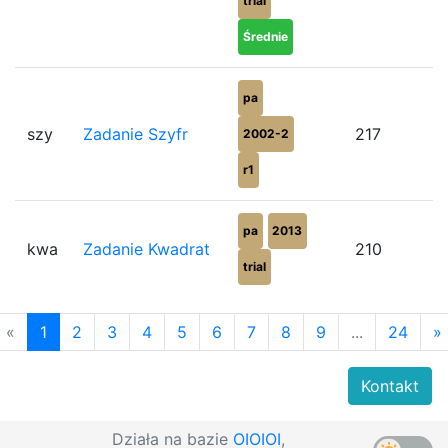
trial
Średnie
pa
szy
Zadanie Szyfr
217
2002-2
r1
pa
2013
kwa
Zadanie Kwadrat
210
trial
«
1
2
3
4
5
6
7
8
9
...
24
»
Kontakt
Działa na bazie
OIOIOI
,