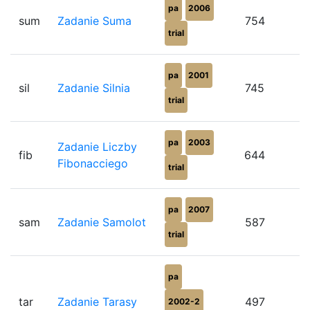
pa
2006
sum
Zadanie Suma
754
trial
pa
2001
sil
Zadanie Silnia
745
trial
pa
2003
Zadanie Liczby
fib
644
Fibonacciego
trial
pa
2007
sam
Zadanie Samolot
587
trial
pa
tar
Zadanie Tarasy
497
2002-2