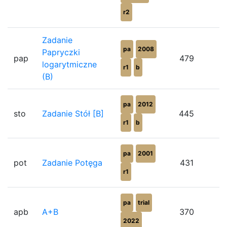
r2
Zadanie
pa
2008
Papryczki
pap
479
logarytmiczne
r1
b
(B)
pa
2012
sto
Zadanie Stół [B]
445
r1
b
pa
2001
pot
Zadanie Potęga
431
r1
pa
trial
apb
A+B
370
2022