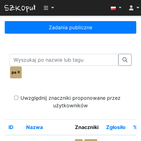
Przełącz widoczność menu
Zadania publiczne
pa
Uwzględnij znaczniki proponowane przez
użytkowników
ID
Nazwa
Znaczniki
Zgłosiło
%R