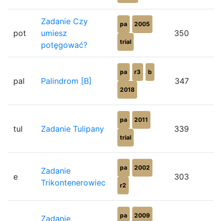
Zadanie Czy
pa
2005
pot
umiesz
350
trial
potęgować?
pa
r3
b
pal
Palindrom [B]
347
2018
pa
2011
tul
Zadanie Tulipany
339
trial
pa
2002
Zadanie
e
303
Trikontenerowiec
r2
pa
2009
Zadanie