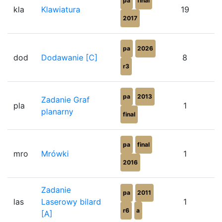
pa
final
kla
Klawiatura
19
2017
pa
2026
dod
Dodawanie [C]
8
r3
pa
2013
Zadanie Graf
pla
1
planarny
final
pa
final
mro
Mrówki
1
2016
Zadanie
pa
2011
las
Laserowy bilard
1
r6
a
[A]