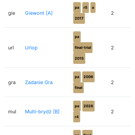
pa
r5
a
gie
Giewont [A]
2
2017
pa
url
Urlop
2
final-trial
2015
pa
2006
gra
Zadanie Gra
2
final
pa
2026
mul
Multi-brydż [B]
2
r4