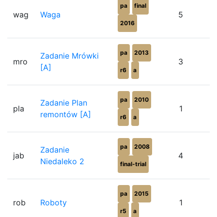
pa
final
wag
Waga
5
2016
pa
2013
Zadanie Mrówki
mro
3
[A]
r6
a
pa
2010
Zadanie Plan
pla
1
remontów [A]
r6
a
pa
2008
Zadanie
jab
4
Niedaleko 2
final-trial
pa
2015
rob
Roboty
1
r5
a