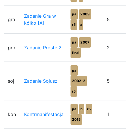
pa
2009
Zadanie Gra w
gra
5
kółko [A]
r5
a
pa
2007
pro
Zadanie Proste 2
2
final
pa
soj
Zadanie Sojusz
5
2002-2
r5
pa
b
r5
kon
Kontrmanifestacja
1
2015