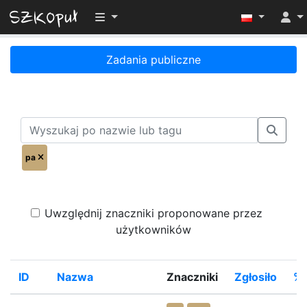
Przełącz widoczność menu
Zadania publiczne
pa
Uwzględnij znaczniki proponowane przez
użytkowników
ID
Nazwa
Znaczniki
Zgłosiło
%R