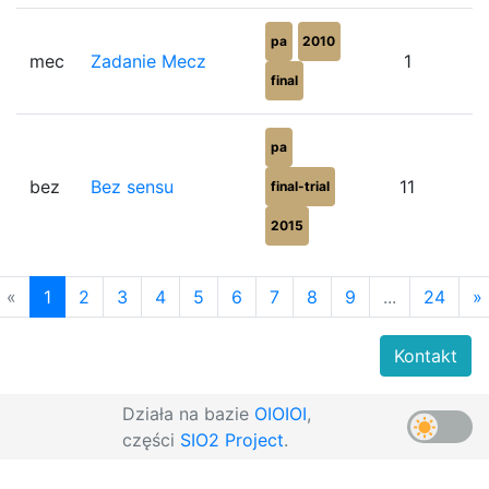
pa
2010
mec
Zadanie Mecz
1
final
pa
bez
Bez sensu
11
final-trial
2015
«
1
2
3
4
5
6
7
8
9
...
24
»
Kontakt
Działa na bazie
OIOIOI
,
części
SIO2 Project
.