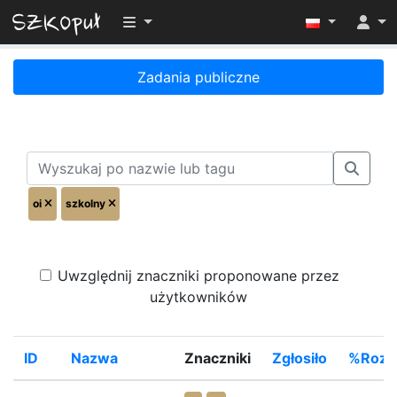
Przełącz widoczność menu
Zadania publiczne
oi
szkolny
Uwzględnij znaczniki proponowane przez
użytkowników
ID
Nazwa
Znaczniki
Zgłosiło
%Rozw