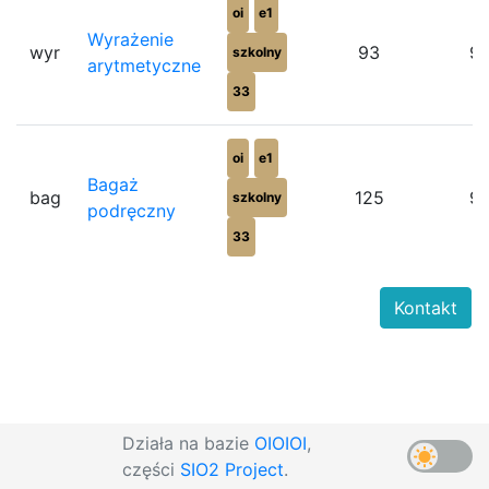
oi
e1
Wyrażenie
wyr
93
9
szkolny
arytmetyczne
33
oi
e1
Bagaż
bag
125
9
szkolny
podręczny
33
Kontakt
Działa na bazie
OIOIOI
,
części
SIO2 Project
.