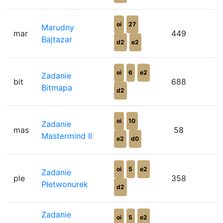
oi
27
Marudny
mar
449
Bajtazar
d2
e2
oi
6
e2
Zadanie
bit
688
Bitmapa
d2
oi
10
Zadanie
mas
58
Mastermind II
e2
d0
oi
5
e2
Zadanie
ple
358
Płetwonurek
d2
Zadanie
oi
5
e2