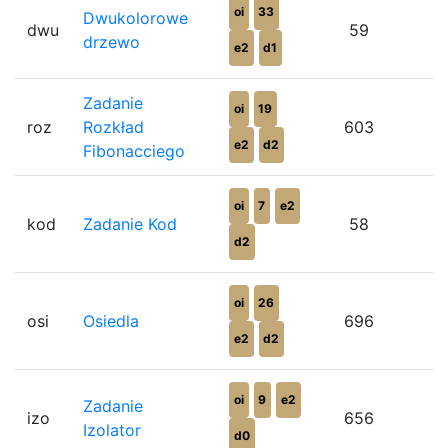
oi
33
Dwukolorowe
dwu
59
drzewo
e2
d1
Zadanie
oi
19
roz
Rozkład
603
e2
d2
Fibonacciego
oi
7
e2
kod
Zadanie Kod
58
d2
oi
26
osi
Osiedla
696
e2
d2
oi
9
e2
Zadanie
izo
656
Izolator
d0