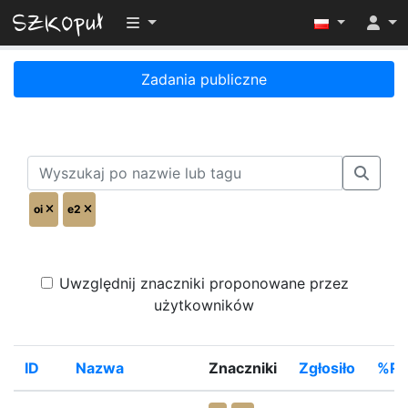
Przełącz widoczność menu
Zadania publiczne
oi
e2
Uwzględnij znaczniki proponowane przez
użytkowników
ID
Nazwa
Znaczniki
Zgłosiło
%Ro