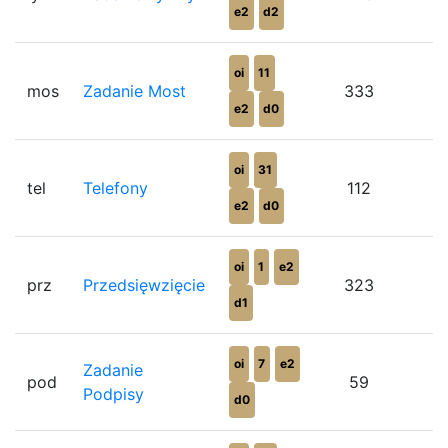
e2
d2
oi
11
mos
Zadanie Most
333
e2
d0
oi
31
tel
Telefony
112
e2
d0
oi
1
e2
prz
Przedsięwzięcie
323
d1
oi
7
e2
Zadanie
pod
59
Podpisy
d0