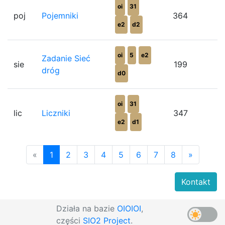
oi
31
poj
Pojemniki
364
e2
d2
oi
5
e2
Zadanie Sieć
sie
199
dróg
d0
oi
31
lic
Liczniki
347
e2
d1
«
1
2
3
4
5
6
7
8
»
Kontakt
Działa na bazie
OIOIOI
,
części
SIO2 Project
.