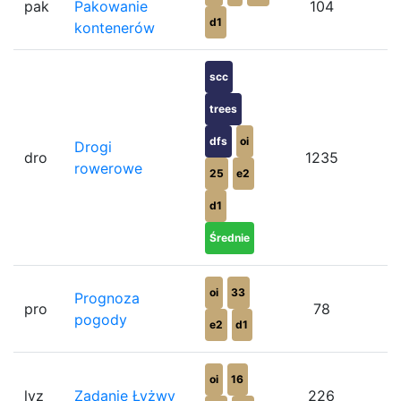
pak
Pakowanie
104
d1
kontenerów
scc
trees
dfs
oi
Drogi
dro
1235
rowerowe
25
e2
d1
Średnie
oi
33
Prognoza
pro
78
pogody
e2
d1
oi
16
lyz
Zadanie Łyżwy
226