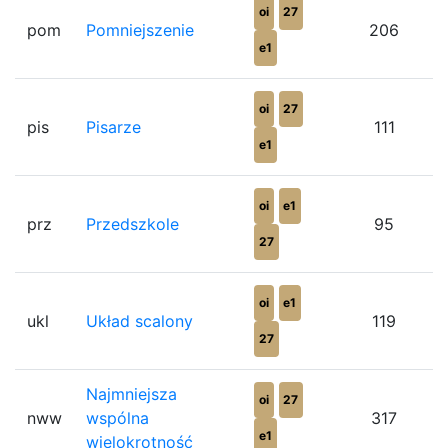
oi
27
pom
Pomniejszenie
206
e1
oi
27
pis
Pisarze
111
e1
oi
e1
prz
Przedszkole
95
27
oi
e1
ukl
Układ scalony
119
27
Najmniejsza
oi
27
nww
wspólna
317
e1
wielokrotność