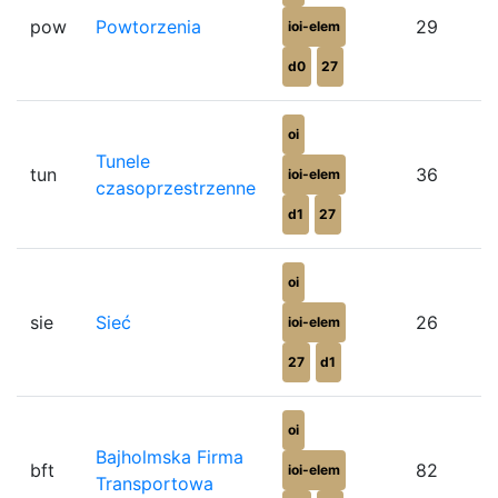
pow
Powtorzenia
29
ioi-elem
d0
27
oi
Tunele
tun
36
ioi-elem
czasoprzestrzenne
d1
27
oi
sie
Sieć
26
ioi-elem
27
d1
oi
Bajholmska Firma
bft
82
ioi-elem
Transportowa