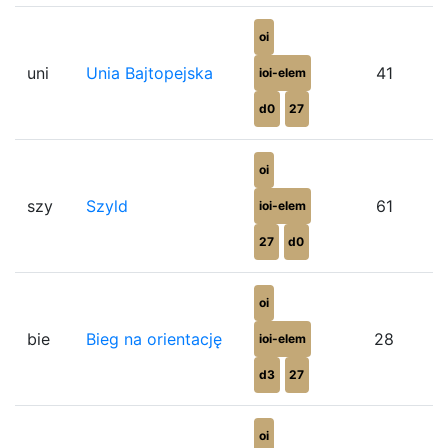
oi
uni
Unia Bajtopejska
41
ioi-elem
d0
27
oi
szy
Szyld
61
ioi-elem
27
d0
oi
bie
Bieg na orientację
28
ioi-elem
d3
27
oi