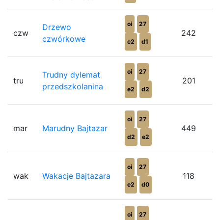
oi
27
Drzewo
czw
242
czwórkowe
e2
d1
oi
27
Trudny dylemat
tru
201
przedszkolanina
e2
d2
oi
27
mar
Marudny Bajtazar
449
d2
e2
oi
27
wak
Wakacje Bajtazara
118
e2
d0
oi
27