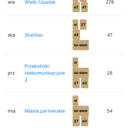
wie
Wielki Upadek
278
e2
d1
oi
27
ska
Skarbiec
47
d2
ioi-elem
oi
Przekaźniki
prz
telekomunikacyjne
26
ioi-elem
2
27
d3
oi
mia
Miasta partnerskie
54
ioi-elem
27
d3