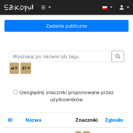
Przełącz widoczność menu
Zadania publiczne
oi
27
Uwzględnij znaczniki proponowane przez
użytkowników
ID
Nazwa
Znaczniki
Zgłosiło