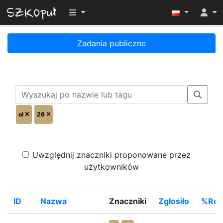
Przełącz widoczność menu
Zadania publiczne
oi
26
Uwzględnij znaczniki proponowane przez
użytkowników
ID
Nazwa
Znaczniki
Zgłosiło
%Roz