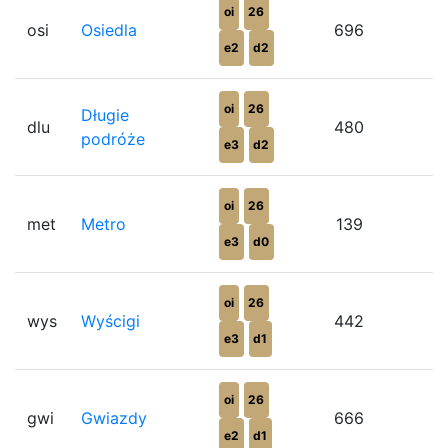
oi
26
osi
Osiedla
696
e2
d2
oi
26
Długie
dlu
480
podróże
e3
d2
oi
26
met
Metro
139
e3
d0
oi
26
wys
Wyścigi
442
e3
d1
oi
26
gwi
Gwiazdy
666
e2
d1