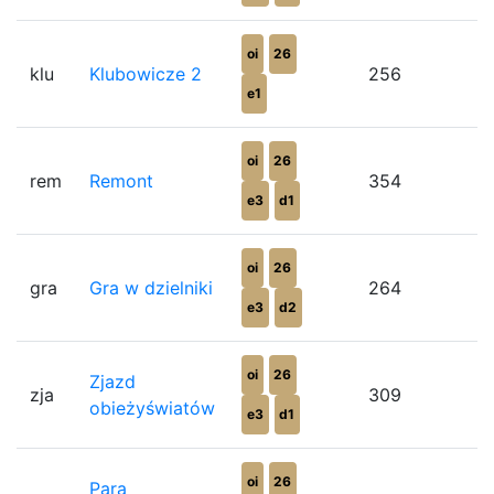
oi
26
klu
Klubowicze 2
256
e1
oi
26
rem
Remont
354
e3
d1
oi
26
gra
Gra w dzielniki
264
e3
d2
oi
26
Zjazd
zja
309
obieżyświatów
e3
d1
oi
26
Para