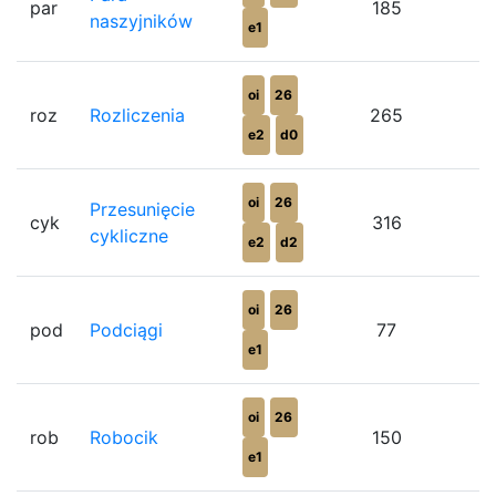
par
185
naszyjników
e1
oi
26
roz
Rozliczenia
265
e2
d0
oi
26
Przesunięcie
cyk
316
cykliczne
e2
d2
oi
26
pod
Podciągi
77
e1
oi
26
rob
Robocik
150
e1