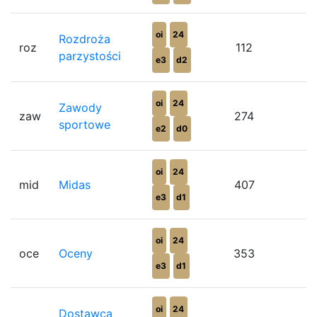
oi
24
Rozdroża
roz
112
7
parzystości
e3
d2
oi
24
Zawody
zaw
274
7
sportowe
e2
d0
oi
24
mid
Midas
407
7
e3
d1
oi
24
oce
Oceny
353
7
e3
d1
oi
24
Dostawca