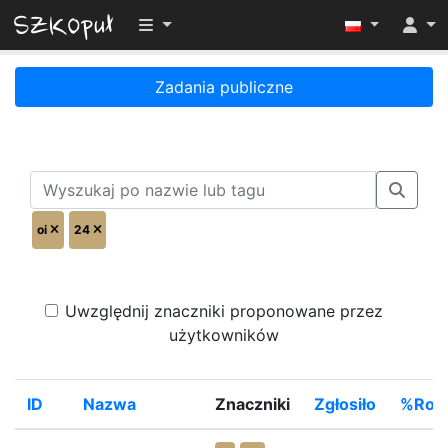
Przełącz widoczność menu
Zadania publiczne
oi
24
Uwzględnij znaczniki proponowane przez
użytkowników
ID
Nazwa
Znaczniki
Zgłosiło
%Rozw