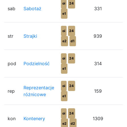
oi
24
sab
Sabotaż
331
8
e1
oi
24
str
Strajki
939
8
e2
d1
oi
24
pod
Podzielność
314
8
e1
oi
24
Reprezentacje
rep
159
8
różnicowe
e1
oi
24
kon
Kontenery
1309
8
e2
d2