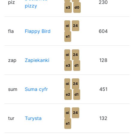
piz
230
7
pizzy
e3
d0
oi
24
fla
Flappy Bird
604
7
e1
oi
24
zap
Zapiekanki
128
5
e3
d1
oi
24
sum
Suma cyfr
451
6
e2
d1
oi
24
tur
Turysta
132
6
e1