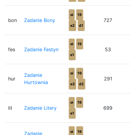
oi
19
bon
Zadanie Bony
727
e2
d1
oi
19
fes
Zadanie Festyn
53
e1
oi
19
Zadanie
hur
291
Hurtownia
e3
d2
oi
19
lit
Zadanie Litery
699
e1
oi
19
Zadanie