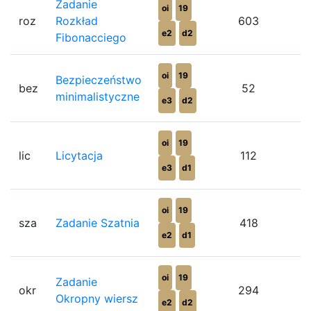
Zadanie
oi
19
roz
Rozkład
603
e2
d2
Fibonacciego
oi
19
Bezpieczeństwo
bez
52
minimalistyczne
e3
d2
oi
19
lic
Licytacja
112
e3
d1
oi
19
sza
Zadanie Szatnia
418
e2
d1
oi
19
Zadanie
okr
294
Okropny wiersz
e2
d2