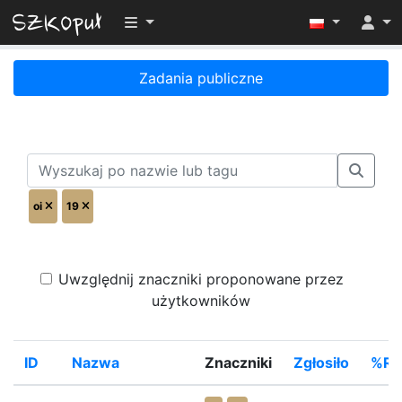
Przełącz widoczność menu
Zadania publiczne
oi
19
Uwzględnij znaczniki proponowane przez
użytkowników
ID
Nazwa
Znaczniki
Zgłosiło
%Ro