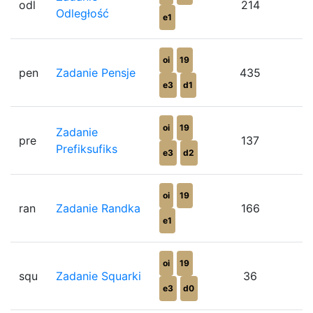
odl
214
Odległość
e1
oi
19
pen
Zadanie Pensje
435
e3
d1
oi
19
Zadanie
pre
137
Prefiksufiks
e3
d2
oi
19
ran
Zadanie Randka
166
e1
oi
19
squ
Zadanie Squarki
36
e3
d0