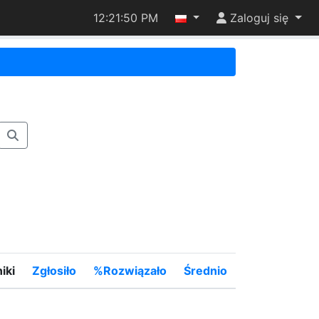
12:21:50 PM
Zaloguj się
iki
Zgłosiło
%Rozwiązało
Średnio