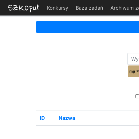
Konkursy
Baza zadań
Archiwum z
mp
ID
Nazwa