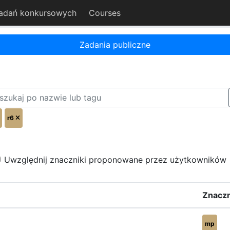
adań konkursowych
Courses
Zadania publiczne
r6
Uwzględnij znaczniki proponowane przez użytkowników
Znaczn
mp