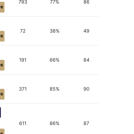
793
77%
86
r6
72
38%
49
r6
191
66%
84
r6
371
85%
90
r6
611
86%
87
r6