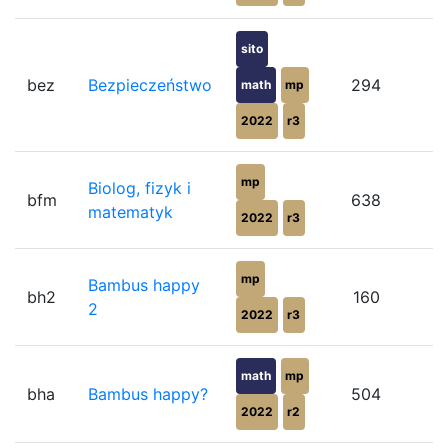
sito
bez
Bezpieczeństwo
294
math
mp
2022
r3
mp
Biolog, fizyk i
bfm
638
matematyk
2022
r3
mp
Bambus happy
bh2
160
2
2022
r3
math
mp
bha
Bambus happy?
504
2022
r2