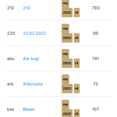
mp
210
210
793
2022
r6
mp
220
22.02.2022
89
2022
r8
mp
abu
Ale bug!
791
2022
r5
mp
arb
Arborysta
72
2022
r6
mp
bas
Basen
107
2022
r8