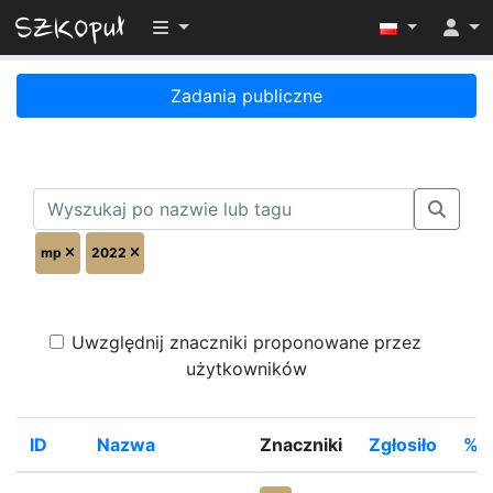
Przełącz widoczność menu
Zadania publiczne
mp
2022
Uwzględnij znaczniki proponowane przez
użytkowników
ID
Nazwa
Znaczniki
Zgłosiło
%R