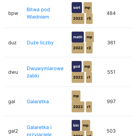
sort
mp
Bitwa pod
bpw
484
Wiedniem
2022
r5
math
mp
duz
Duże liczby
361
2022
r2
gcd
mp
Dwuwymiarowe
dwu
551
żabki
2022
r1
mp
gal
Galaretka
997
2022
r1
bin
mp
Galaretka i
gal2
503
przyjaciele