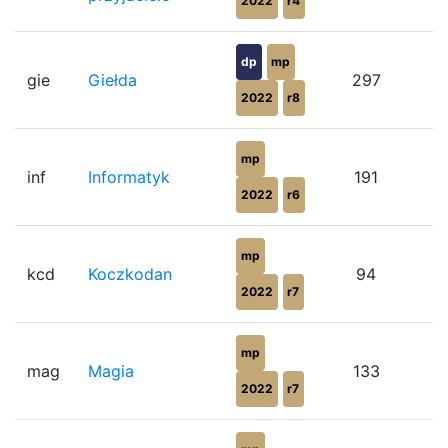
2022
r4
dp
mp
gie
Giełda
297
2022
r8
mp
inf
Informatyk
191
2022
r6
mp
kcd
Koczkodan
94
2022
r7
mp
mag
Magia
133
2022
r7