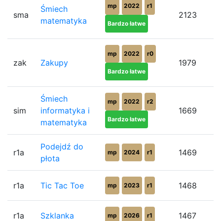
mp
2022
r1
Śmiech
sma
2123
matematyka
Bardzo łatwe
mp
2022
r0
zak
Zakupy
1979
Bardzo łatwe
Śmiech
mp
2022
r2
sim
informatyka i
1669
Bardzo łatwe
matematyka
Podejdź do
r1a
1469
mp
2024
r1
płota
r1a
Tic Tac Toe
1468
mp
2023
r1
r1a
Szklanka
1467
mp
2026
r1