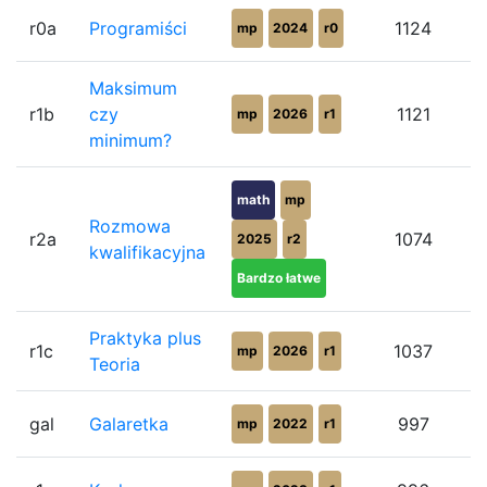
r0a
Programiści
1124
mp
2024
r0
Maksimum
r1b
czy
1121
mp
2026
r1
minimum?
math
mp
Rozmowa
r2a
1074
2025
r2
kwalifikacyjna
Bardzo łatwe
Praktyka plus
r1c
1037
mp
2026
r1
Teoria
gal
Galaretka
997
mp
2022
r1