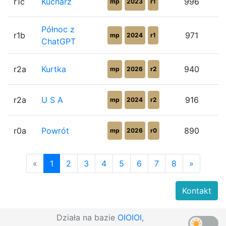
r1c
Kucharz
996
mp
2023
r1
Północ z
r1b
971
mp
2024
r1
ChatGPT
r2a
Kurtka
940
mp
2026
r2
r2a
U S A
916
mp
2024
r2
r0a
Powrót
890
mp
2026
r0
«
1
2
3
4
5
6
7
8
»
Kontakt
Działa na bazie
OIOIOI
,