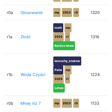
r0a
Głosowanie
1320
mp
2023
r0
math
mp
r1a
Złość
1316
2025
r1
Bardzo łatwe
lancuchy_znakow
Petla
mp
r1b
Woda Czyści
1224
2025
r1
Łatwe
r0b
Mniej niż 7
1133
mp
2023
r0