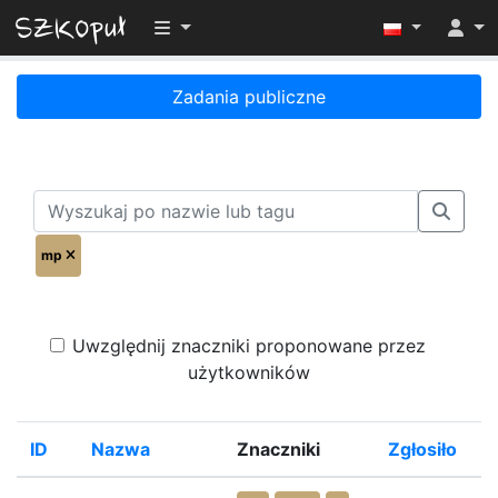
Przełącz widoczność menu
Zadania publiczne
mp
Uwzględnij znaczniki proponowane przez
użytkowników
ID
Nazwa
Znaczniki
Zgłosiło
%