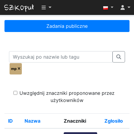
Przełącz widoczność menu
Zadania publiczne
mp
Uwzględnij znaczniki proponowane przez
użytkowników
ID
Nazwa
Znaczniki
Zgłosiło
%