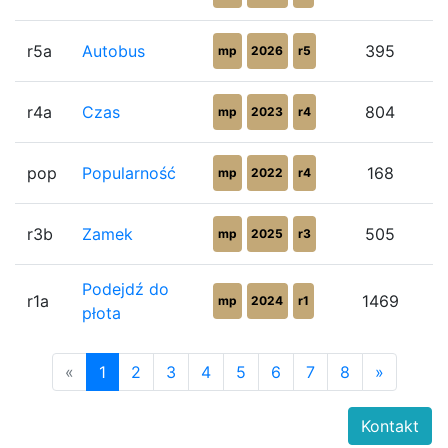
r5a
Autobus
395
mp
2026
r5
r4a
Czas
804
mp
2023
r4
pop
Popularność
168
mp
2022
r4
r3b
Zamek
505
mp
2025
r3
Podejdź do
r1a
1469
mp
2024
r1
płota
«
1
2
3
4
5
6
7
8
»
Kontakt