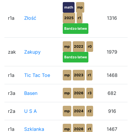
math
mp
r1a
Złość
1316
2025
r1
Bardzo łatwe
mp
2022
r0
zak
Zakupy
1979
Bardzo łatwe
r1a
Tic Tac Toe
1468
mp
2023
r1
r3a
Basen
682
mp
2026
r3
r2a
U S A
916
mp
2024
r2
r1a
Szklanka
1467
mp
2026
r1