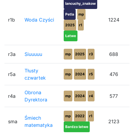
lancuchy_znakow
Petla
mp
r1b
Woda Czyści
1224
2025
r1
Łatwe
r3a
Siuuuuu
688
mp
2025
r3
Tłusty
r5a
476
mp
2024
r5
czwartek
Obrona
r4a
577
mp
2024
r4
Dyrektora
mp
2022
r1
Śmiech
sma
2123
matematyka
Bardzo łatwe