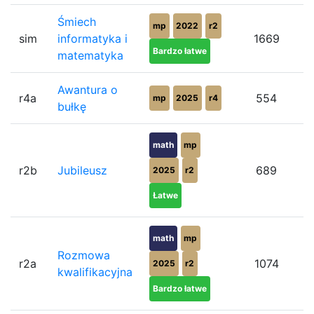
Śmiech
mp
2022
r2
sim
informatyka i
1669
Bardzo łatwe
matematyka
Awantura o
r4a
554
mp
2025
r4
bułkę
math
mp
r2b
Jubileusz
689
2025
r2
Łatwe
math
mp
Rozmowa
r2a
1074
2025
r2
kwalifikacyjna
Bardzo łatwe