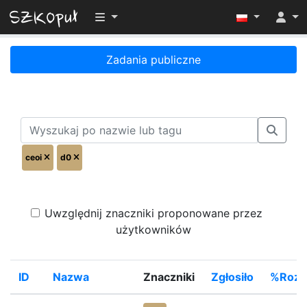
Przełącz widoczność menu
Zadania publiczne
ceoi
d0
Uwzględnij znaczniki proponowane przez
użytkowników
ID
Nazwa
Znaczniki
Zgłosiło
%Rozw