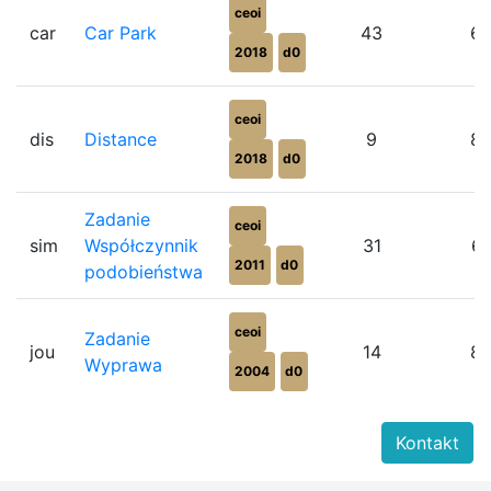
ceoi
car
Car Park
43
6
2018
d0
ceoi
dis
Distance
9
8
2018
d0
Zadanie
ceoi
sim
Współczynnik
31
6
2011
d0
podobieństwa
ceoi
Zadanie
jou
14
8
Wyprawa
2004
d0
Kontakt