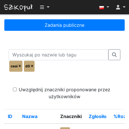
Przełącz widoczność menu
Zadania publiczne
ceoi
d0
Uwzględnij znaczniki proponowane przez
użytkowników
ID
Nazwa
Znaczniki
Zgłosiło
%Rozw