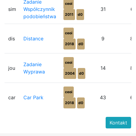
Zadanie
ceoi
sim
Współczynnik
31
6
2011
d0
podobieństwa
ceoi
dis
Distance
9
8
2018
d0
ceoi
Zadanie
jou
14
8
Wyprawa
2004
d0
ceoi
car
Car Park
43
6
2018
d0
Kontakt