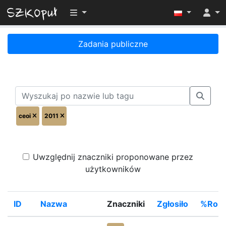
Przełącz widoczność menu
Zadania publiczne
ceoi
2011
Uwzględnij znaczniki proponowane przez
użytkowników
ID
Nazwa
Znaczniki
Zgłosiło
%Rozw