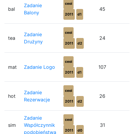
ceoi
Zadanie
bal
45
7
Balony
2011
d1
ceoi
Zadanie
tea
24
7
Drużyny
2011
d2
ceoi
mat
Zadanie Logo
107
6
2011
d1
ceoi
Zadanie
hot
26
8
Rezerwacje
2011
d2
Zadanie
ceoi
sim
Współczynnik
31
6
2011
d0
podobieństwa