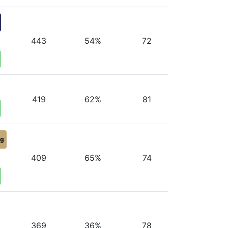
443
54%
72
419
62%
81
ig
409
65%
74
369
36%
78