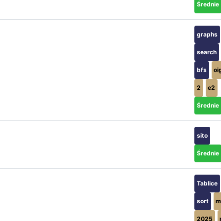
Średnie
graphs
search
bfs
oi
2
e2
Średnie
sito
Średnie
Tablice
sort
m
2025