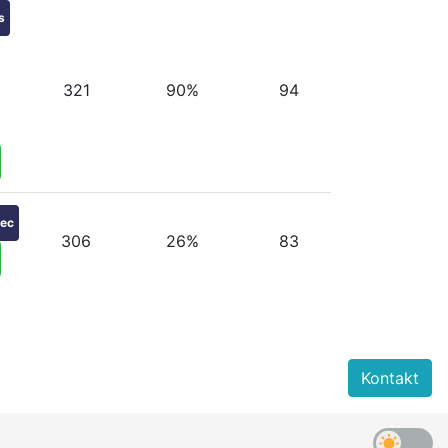
s
321
90%
94
rec
306
26%
83
Kontakt