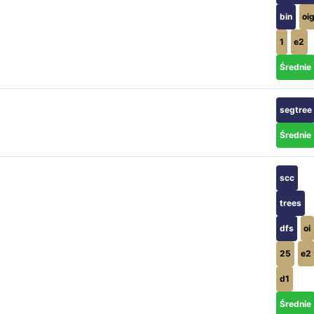
bin
oi
1
e2
Średnie
segtree
Średnie
scc
trees
dfs
oi
25
e2
d1
Średnie