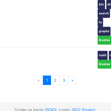
bfs
df
search
fu
graphs
Średnie
math
Średnie
«
1
2
3
»
Działa na bazie
OIOIOI
, części
SIO2 Project
.