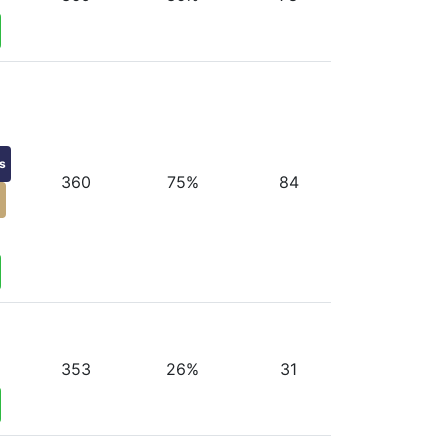
s
360
75%
84
g
353
26%
31