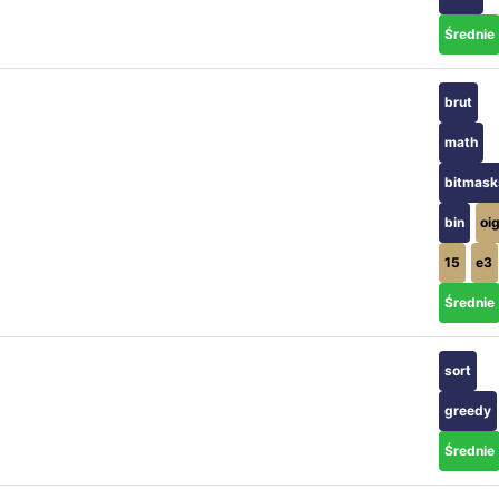
Średnie
brut
math
bitmask
bin
oi
15
e3
Średnie
sort
greedy
Średnie