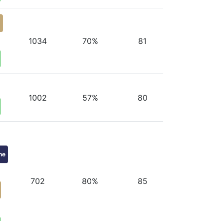
g
1034
70%
81
1002
57%
80
ne
702
80%
85