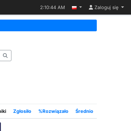
2:10:45 AM
Zaloguj się
iki
Zgłosiło
%Rozwiązało
Średnio