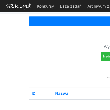
Konkursy
Baza zadań
Archiwum z
Śred
ID
Nazwa