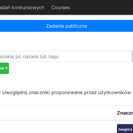
adań konkursowych
Courses
Zadania publiczne
nie
Uwzględnij znaczniki proponowane przez użytkowników
Znaczn
twoptrs