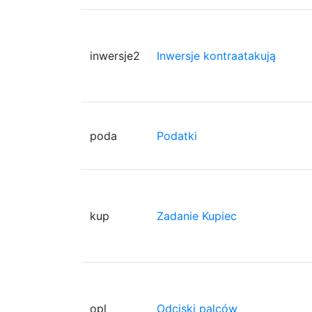
inwersje2
Inwersje kontraatakują
poda
Podatki
kup
Zadanie Kupiec
opl
Odciski palców