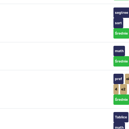
segtree
sort
Średnie
math
Średnie
pref
o
4
e2
Średnie
Tablice
math