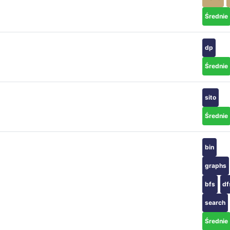
Średnie
dp
Średnie
sito
Średnie
bin
graphs
bfs
df
search
Średnie