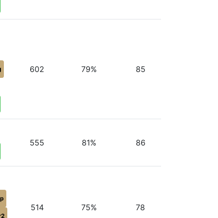
602
79%
85
g
555
81%
86
p
514
75%
78
r2