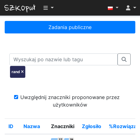
Przełącz widoczność menu
Zadania publiczne
rand
Uwzględnij znaczniki proponowane przez
użytkowników
ID
Nazwa
Znaczniki
Zgłosiło
%Rozwiązał
27
19