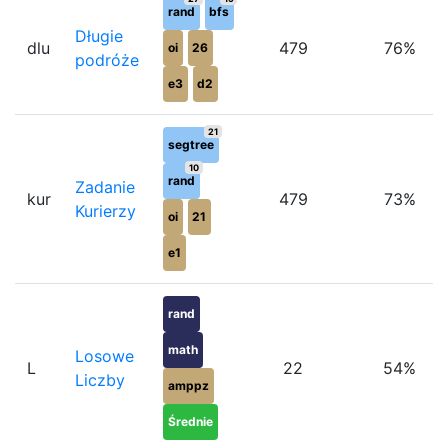
rand
bfs
Długie
dlu
479
76%
oi
26
podróże
e3
d2
21
segtree
10
rand
Zadanie
kur
479
73%
Kurierzy
oi
21
e1
rand
math
Losowe
L
22
54%
Liczby
amppz
Średnie