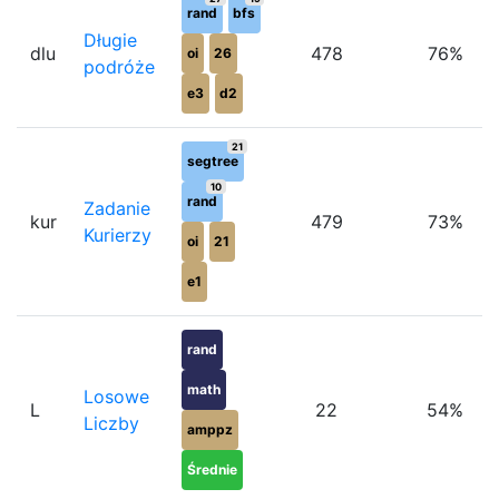
rand
bfs
Długie
dlu
478
76%
oi
26
podróże
e3
d2
21
segtree
10
rand
Zadanie
kur
479
73%
Kurierzy
oi
21
e1
rand
math
Losowe
L
22
54%
Liczby
amppz
Średnie