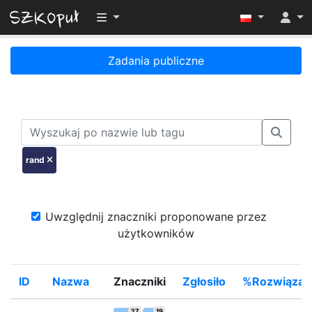
Przełącz widoczność menu
Zadania publiczne
rand
Uwzględnij znaczniki proponowane przez
użytkowników
ID
Nazwa
Znaczniki
Zgłosiło
%Rozwiązał
27
19