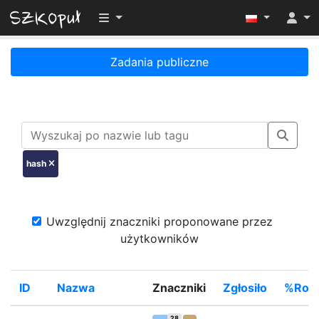
Przełącz widoczność menu
Zadania publiczne
hash
Uwzględnij znaczniki proponowane przez
użytkowników
ID
Nazwa
Znaczniki
Zgłosiło
%Rozw
28