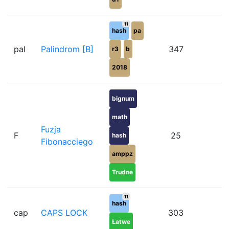
11
hash
pa
pal
Palindrom [B]
347
5
r3
b
2018
bignum
math
Fuzja
F
25
4
hash
Fibonacciego
amppz
Trudne
11
hash
cap
CAPS LOCK
303
4
Łatwe