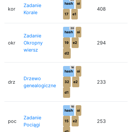
hash
oi
Zadanie
kor
408
7
Korale
17
e1
20
hash
oi
Zadanie
okr
Okropny
294
6
19
e2
wiersz
d2
16
hash
oi
Drzewo
drz
233
7
32
e2
genealogiczne
d1
10
hash
oi
Zadanie
poc
253
3
15
e2
Pociągi
d1