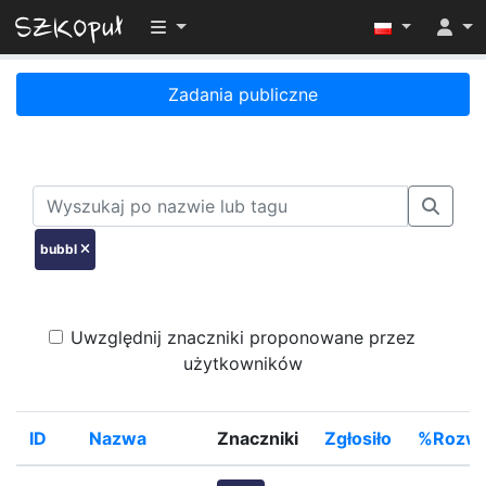
Przełącz widoczność menu
Zadania publiczne
bubbl
Uwzględnij znaczniki proponowane przez
użytkowników
ID
Nazwa
Znaczniki
Zgłosiło
%Rozwi