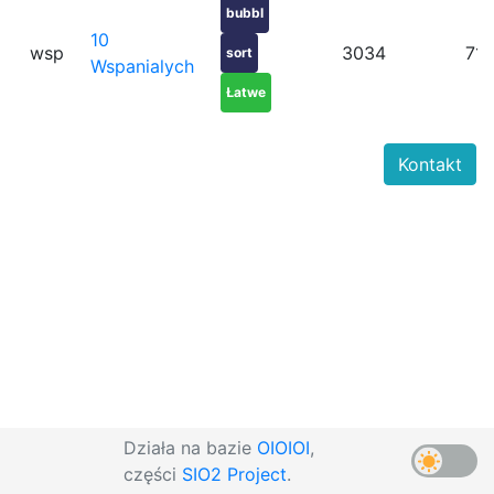
bubbl
10
wsp
3034
71
sort
Wspanialych
Łatwe
Kontakt
Działa na bazie
OIOIOI
,
części
SIO2 Project
.