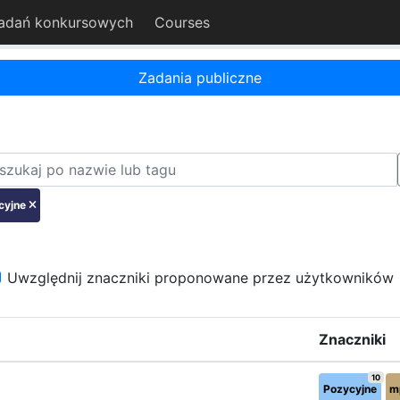
adań konkursowych
Courses
Zadania publiczne
cyjne
Uwzględnij znaczniki proponowane przez użytkowników
Znaczniki
10
Pozycyjne
m