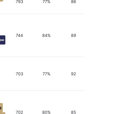
793
77%
86
744
84%
89
kow
703
77%
92
ig
702
80%
85