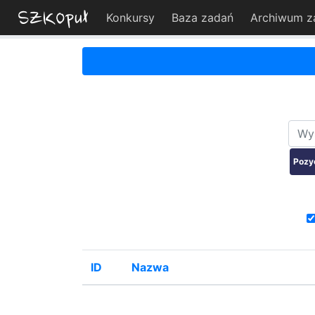
Konkursy
Baza zadań
Archiwum z
Pozy
ID
Nazwa