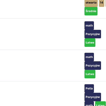
otwarta
14
Średnie
math
Pozycyjne
Łatwe
math
Pozycyjne
Łatwe
Petla
Pozycyjne
math
Łatwe