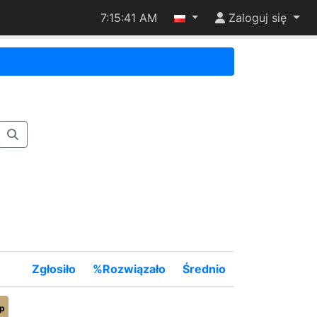
7:15:41 AM
Zaloguj się
Zgłosiło
%Rozwiązało
Średnio
p