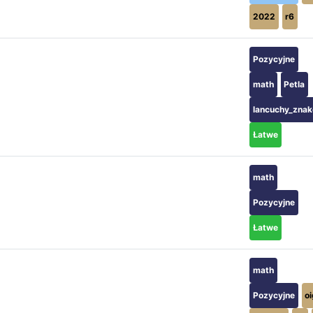
2022
r6
Pozycyjne
math
Petla
lancuchy_zna
Łatwe
math
Pozycyjne
Łatwe
math
Pozycyjne
o