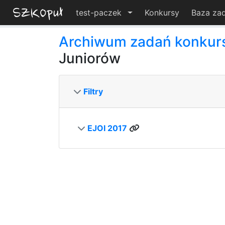
test-paczek
Konkursy
Baza za
Archiwum zadań konku
Juniorów
Filtry
EJOI 2017