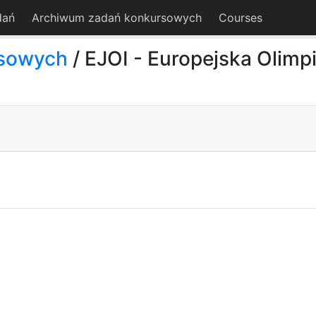
dań
Archiwum zadań konkursowych
Courses
rsowych
/ EJOI - Europejska Olimp