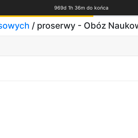
969d 1h 36m do końca
rsowych
/ proserwy - Obóz Nauk