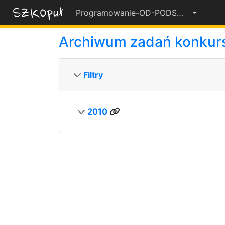
Programowanie-OD-PODSTAW-2022-23
55%
Archiwum zadań konku
Filtry
2010