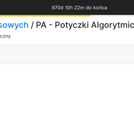
970d 10h 22m do końca
rsowych
/ PA - Potyczki Algorytmi
yczny