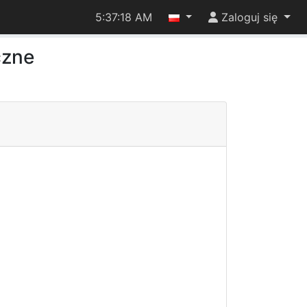
5:37:18 AM
Zaloguj się
czne