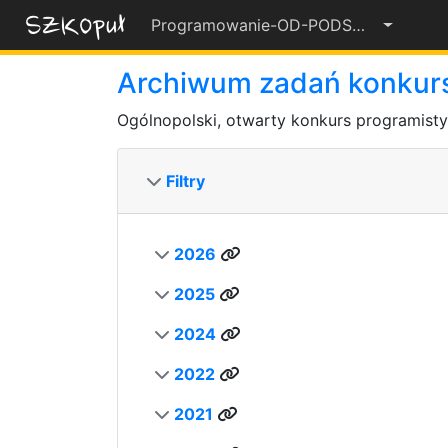
Programowanie-OD-PODSTAW-2022-23
55%
Archiwum zadań konku
Ogólnopolski, otwarty konkurs programist
Filtry
2026
2025
2024
2022
2021