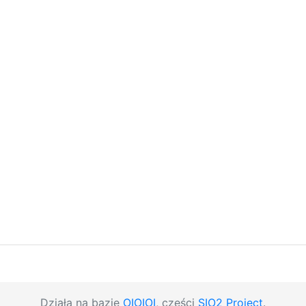
Działa na bazie
OIOIOI
, części
SIO2 Project
.