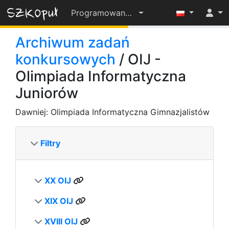
Programowanie-OD-PODSTAW-2022-23
56%
Archiwum zadań
konkursowych
/ OIJ -
Olimpiada Informatyczna
Juniorów
Dawniej: Olimpiada Informatyczna Gimnazjalistów
Filtry
XX OIJ
XIX OIJ
XVIII OIJ