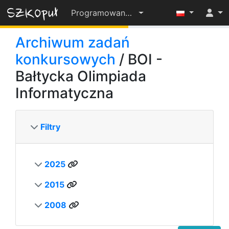
Programowanie-OD-PODSTAW-2022-23
55%
Archiwum zadań
konkursowych
/ BOI -
Bałtycka Olimpiada
Informatyczna
Filtry
2025
2015
2008