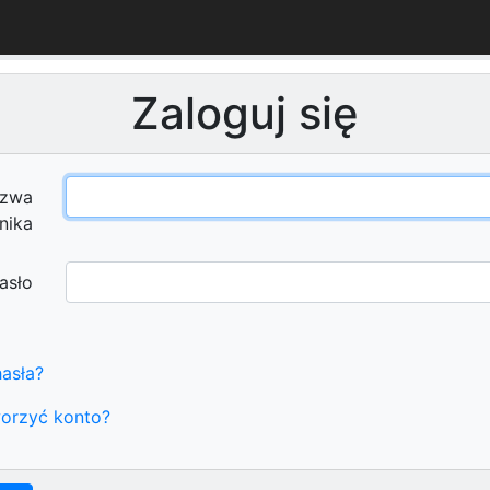
Zaloguj się
zwa
nika
asło
asła?
orzyć konto?