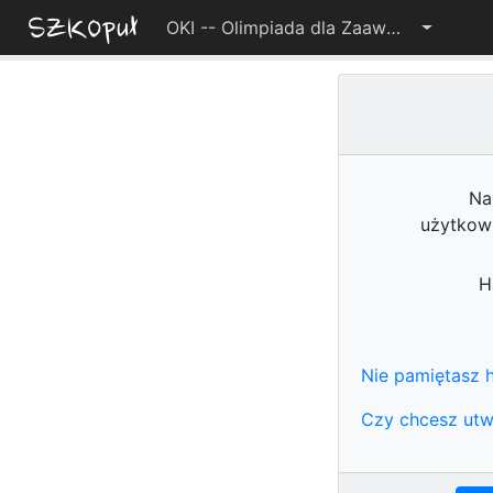
OKI -- Olimpiada dla Zaawansowanych 2022/2023
Na
użytkow
H
Nie pamiętasz h
Czy chcesz utw