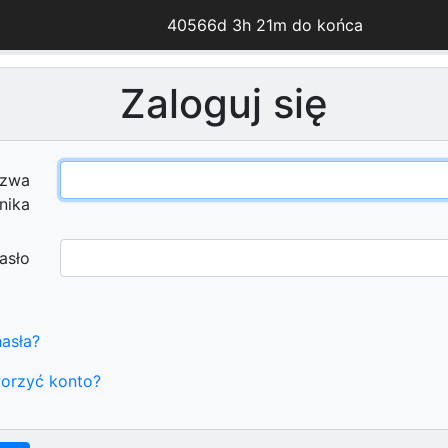
40566d 3h 21m do końca
Zaloguj się
zwa
nika
asło
asła?
orzyć konto?