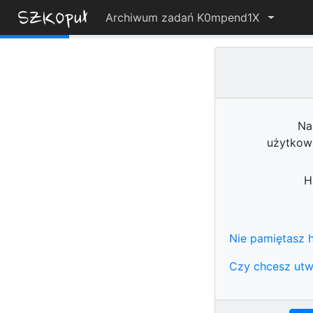
Archiwum zadań K0mpend1X
7%
Na
użytkow
H
Nie pamiętasz h
Czy chcesz utw